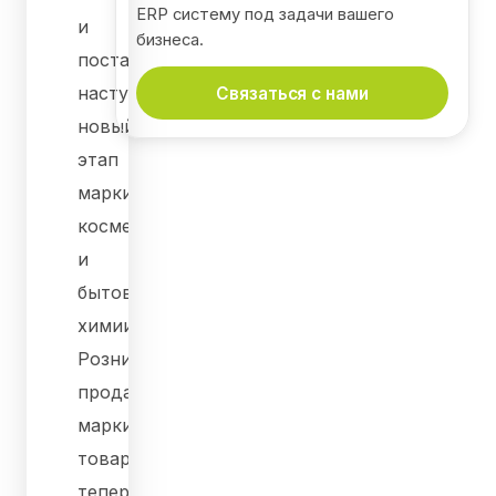
ERP систему под задачи вашего
и
бизнеса.
поставщиков
наступил
Связаться с нами
новый
этап
маркировки
косметики
и
бытовой
химии.
Розничная
продажа
маркированного
товара
теперь