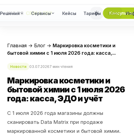
KULPS
CRM & ERP
Консульта
Решения
Сервисы
Кейсы
Тарифы
Блог
Ин
Главная
→
Блог
→
Маркировка косметики и
бытовой химии с 1 июля 2026 года: касса,...
Новости
03.07.2026
7 мин чтения
Маркировка косметики и
бытовой химии с 1 июля 2026
года: касса, ЭДО и учёт
С 1 июля 2026 года магазины должны
сканировать Data Matrix при продаже
маркированной косметики и бытовой химии.