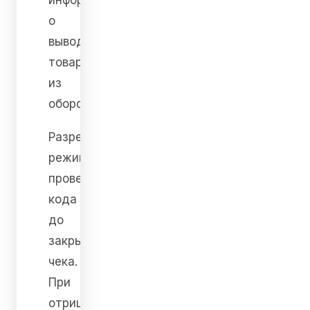
информацию
о
выводе
товара
из
оборота.
Разрешительный
режим предполагает
проверку
кода
до
закрытия
чека.
При
отрицательном