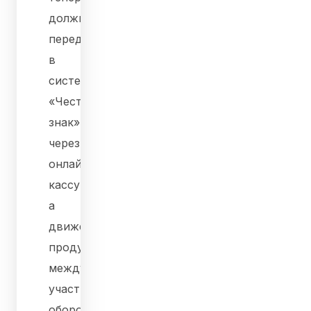
должна
передаваться
в
систему
«Честный
знак»
через
онлайн-
кассу,
а
движение
продукции
между
участниками
оборота