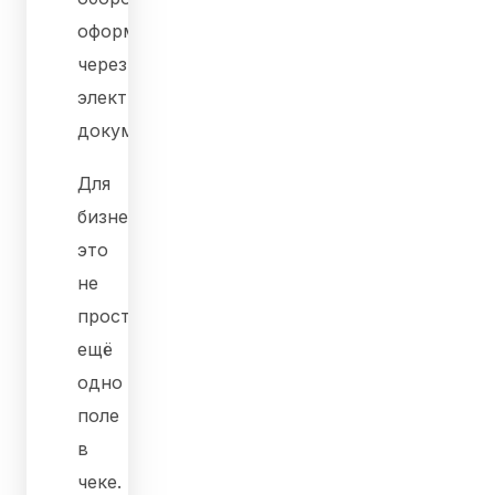
оформляется
через
электронный
документооборот.
Для
бизнеса
это
не
просто
ещё
одно
поле
в
чеке.