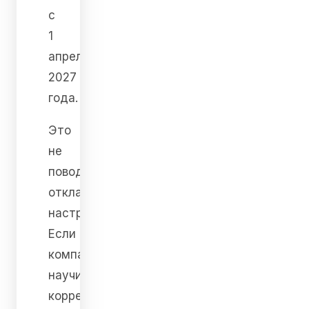
с
1
апреля
2027
года.
Это
не
повод
откладывать
настройку.
Если
компания
научится
корректно