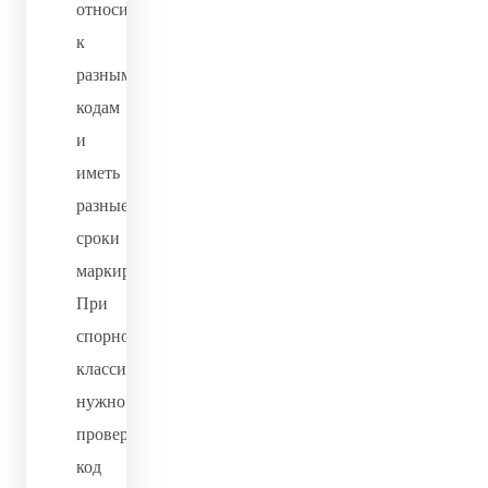
относиться
к
разным
кодам
и
иметь
разные
сроки
маркировки.
При
спорной
классификации
нужно
проверить
код