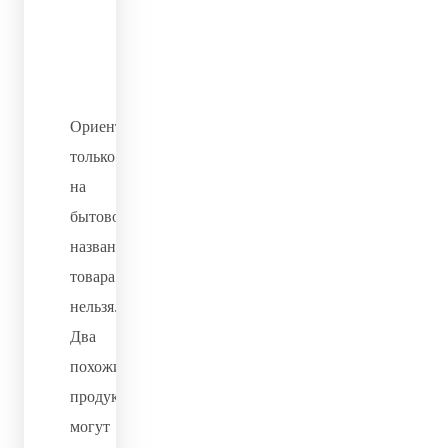
кодам ТН
ВЭД ЕАЭС и
ОКПД2.
Ориентироваться
только
на
бытовое
название
товара
нельзя.
Два
похожих
продукта
могут