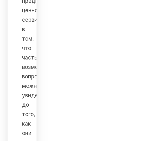
предпринимателя
ценность
сервиса
в
том,
что
часть
возможных
вопросов
можно
увидеть
до
того,
как
они