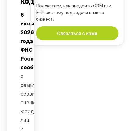
кодом
Подскажем, как внедрить CRM или
ERP систему под задачи вашего
6
бизнеса.
июля
2026
Связаться с нами
года
ФНС
России
сообщила
о
развитии
сервиса
оценки
юридических
лиц
и