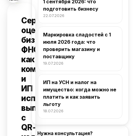
1 сентября 2026: что
подготовить бизнесу
22.07.2026
Сервис
оценки
Маркировка сладостей с 1
бизнеса
июля 2026 года: что
ФНС:
проверить магазину и
поставщику
как
19.07.2026
компаниям
и
ИП на УСН и налог на
ИП
имущество: когда можно не
использовать
платить и как заявить
льготу
выписку
18.07.2026
с
QR-
Нужна консультация?