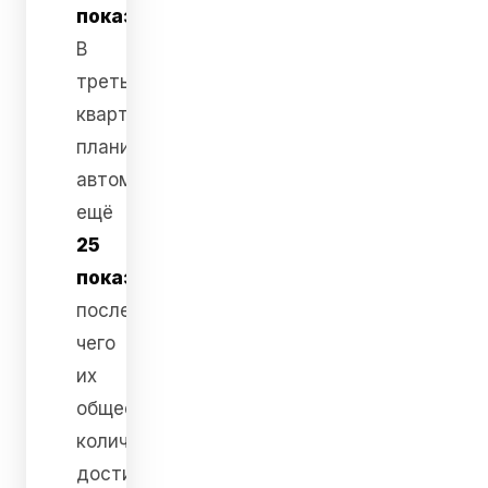
показателям
.
В
третьем
квартале
планируется
автоматизировать
ещё
25
показателей
,
после
чего
их
общее
количество
достигнет