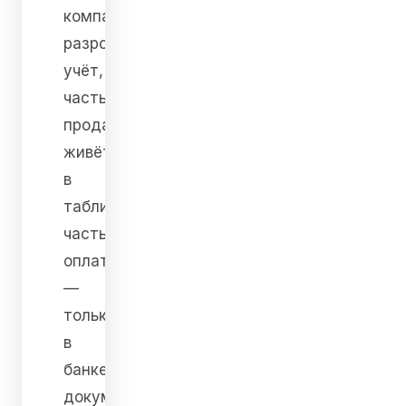
компании
разрозненный
учёт,
часть
продаж
живёт
в
таблицах,
часть
оплат
—
только
в
банке,
документы