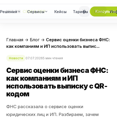
KULPS
CRM & ERP
Консульта
Решения
Сервисы
Кейсы
Тарифы
Блог
Ин
Главная
→
Блог
→
Сервис оценки бизнеса ФНС:
как компаниям и ИП использовать выпис...
Новости
07.07.2026
5 мин чтения
Сервис оценки бизнеса ФНС:
как компаниям и ИП
использовать выписку с QR-
кодом
ФНС рассказала о сервисе оценки
юридических лиц и ИП. Разбираем, зачем