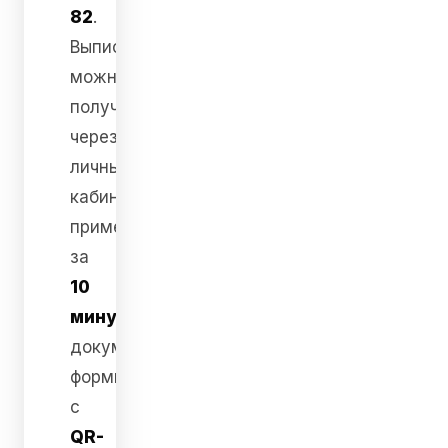
82
.
Выписку
можно
получить
через
личный
кабинет
примерно
за
10
минут
;
документ
формируется
с
QR-