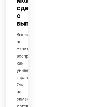
можно
сделать
с
выпиской
Выписку
не
стоит
воспринимать
как
универсальную
гарантию.
Она
не
заменяет
договорную