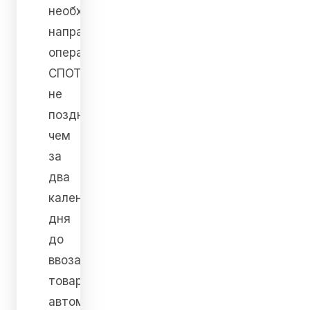
необходимо
направить
оператору
СПОТ
не
позднее
чем
за
два
календарных
дня
до
ввоза
товара
автомобильным