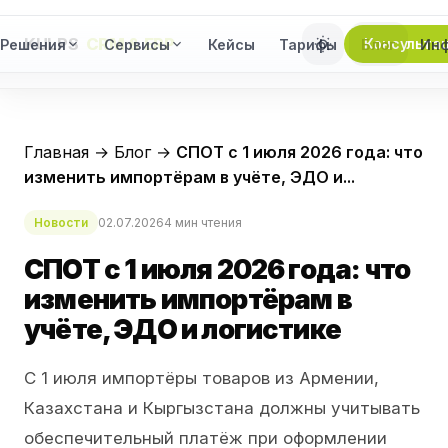
KULPS
CRM & ERP
Консульта
Решения
Сервисы
Кейсы
Тарифы
Блог
Ин
Главная
→
Блог
→
СПОТ с 1 июля 2026 года: что
изменить импортёрам в учёте, ЭДО и...
Новости
02.07.2026
4 мин чтения
СПОТ с 1 июля 2026 года: что
изменить импортёрам в
учёте, ЭДО и логистике
С 1 июля импортёры товаров из Армении,
Казахстана и Кыргызстана должны учитывать
обеспечительный платёж при оформлении