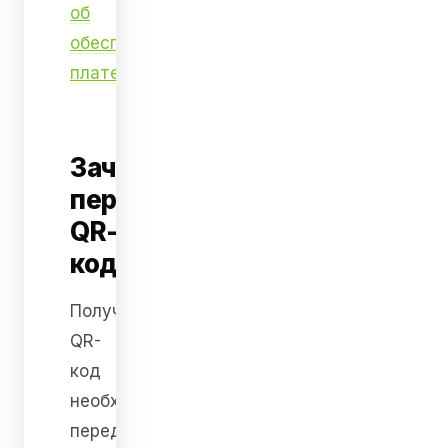
об
обеспечительном
платеже
.
Зачем
перевозчику
QR-
код
Полученный
QR-
код
необходимо
передать