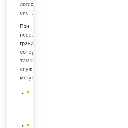
логистическую
систему.
При
пересечении
границы
сотрудники
таможенной
службы
могут:
проверить
действительность
QR-кода;
сопоставить