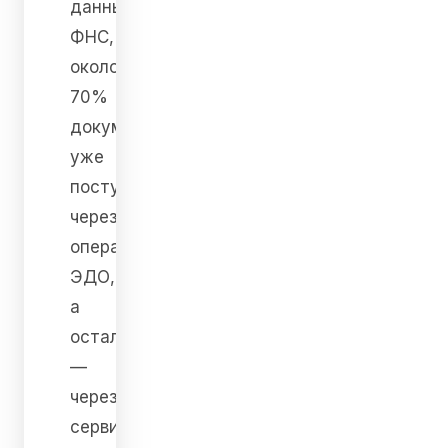
данным
ФНС,
около
70%
документов
уже
поступает
через
операторов
ЭДО,
а
остальные
—
через
сервис