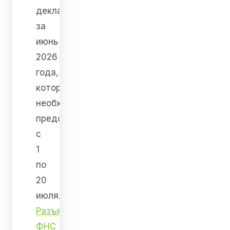
декларации
за
июнь
2026
года,
которую
необходимо
представить
с
1
по
20
июля.
Разъяснение
ФНС