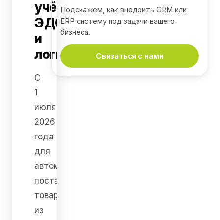
учёте,
Подскажем, как внедрить CRM или
ЭДО
ERP систему под задачи вашего
бизнеса.
и
логистике
Связаться с нами
С
1
июля
2026
года
для
автомобильных
поставок
товаров
из