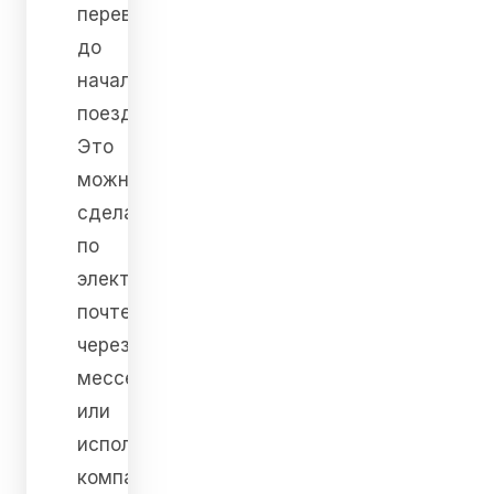
перевозчику
до
начала
поездки.
Это
можно
сделать
по
электронной
почте,
через
мессенджер
или
используемую
компанией