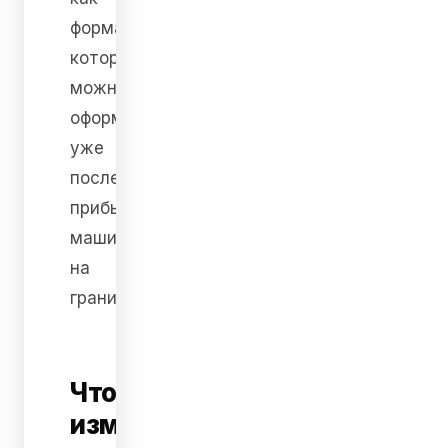
формальность,
которую
можно
оформить
уже
после
прибытия
машины
на
границу.
Что
изменилось