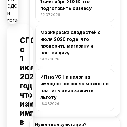
1 сентября 2026: что
подготовить бизнесу
22.07.2026
Маркировка сладостей с 1
СПОТ
июля 2026 года: что
проверить магазину и
с
поставщику
1
19.07.2026
июля
2026
ИП на УСН и налог на
имущество: когда можно не
года:
платить и как заявить
что
льготу
изменить
18.07.2026
импортёрам
в
Нужна консультация?