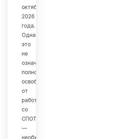
октября
2026
года.
Однако
это
не
означает
полного
освобождения
от
работы
со
СПОТ
—
необходимость