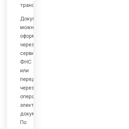
транспортом.
Документ
можно
оформить
через
сервис
ФНС
или
передать
через
оператора
электронного
документооборота.
По