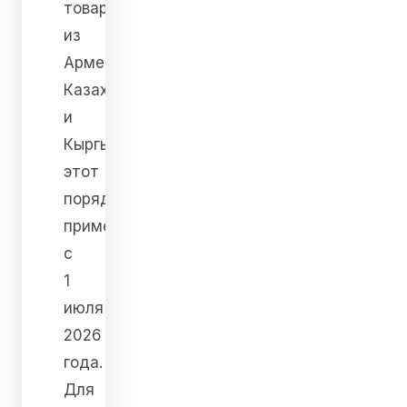
товаров
из
Армении,
Казахстана
и
Кыргызстана
этот
порядок
применяется
с
1
июля
2026
года.
Для